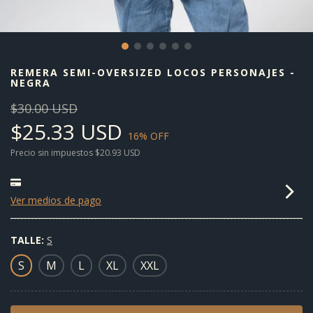
REMERA SEMI-OVERSIZED LOCOS PERSONAJES -
NEGRA
$30.00 USD
$25.33 USD
16
% OFF
Precio sin impuestos
$20.93 USD
Ver medios de pago
TALLE:
S
S
M
L
XL
XXL