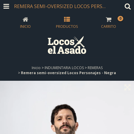
REMERA SEMI-OVERSIZED LOCOS PERSONAJES - NEGRA
0
INICIO
PRODUCTOS
CARRITO
Inicio
>
INDUMENTARIA LOCOS
>
REMERAS
>
Remera semi-oversized Locos Personajes - Negra