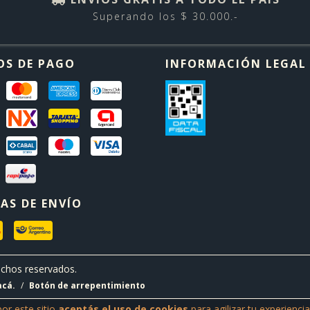
Superando los $ 30.000.-
OS DE PAGO
INFORMACIÓN LEGAL
AS DE ENVÍO
chos reservados.
acá.
/
Botón de arrepentimiento
por este sitio
aceptás el uso de cookies
para agilizar tu experienci